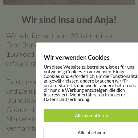
Wir sind Insa und Anja!
Wir arbeiten seit über 20 Jahren in der
Food Branche und haben bereits mehr als
150 Food StartUps geholfen, ihr Business
Wir verwenden Cookies
erfolgreich nach vorne zu bringen.
Um diese Website zu betreiben, ist es für uns
notwendig Cookies zu verwenden. Einige
Cookies sind erforderlich, um die Funktionalitä
Es ist uns eine Herzensangelegenheit, Dich
zu gewährleisten, andere brauchen wir für
unsere Statistik und wieder andere helfen uns
und Dein Business zu unterstützen und
dir nur die Werbung anzuzeigen, die dich
interessiert. Mehr erfährst du in unserer
Deine Ideen zu challengen. Wir helfen Food
Datenschutzerklärung.
Gründer:innen in allen Fragen zur
Alle akzeptieren
Markenstrategie und Markenaufbau,
Vermarktung und Finanzierung.
Alle ablehnen